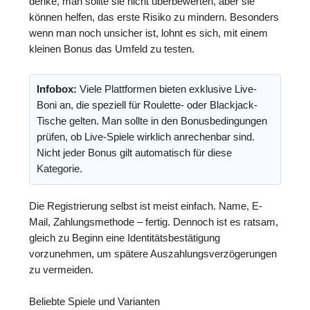
denke, man sollte sie nicht überbewerten, aber sie
können helfen, das erste Risiko zu mindern. Besonders
wenn man noch unsicher ist, lohnt es sich, mit einem
kleinen Bonus das Umfeld zu testen.
Infobox:
Viele Plattformen bieten exklusive Live-
Boni an, die speziell für Roulette- oder Blackjack-
Tische gelten. Man sollte in den Bonusbedingungen
prüfen, ob Live-Spiele wirklich anrechenbar sind.
Nicht jeder Bonus gilt automatisch für diese
Kategorie.
Die Registrierung selbst ist meist einfach. Name, E-
Mail, Zahlungsmethode – fertig. Dennoch ist es ratsam,
gleich zu Beginn eine Identitätsbestätigung
vorzunehmen, um spätere Auszahlungsverzögerungen
zu vermeiden.
Beliebte Spiele und Varianten