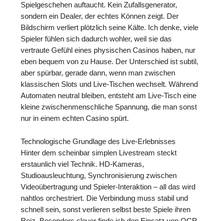
Spielgeschehen auftaucht. Kein Zufallsgenerator,
sondern ein Dealer, der echtes Können zeigt. Der
Bildschirm verliert plötzlich seine Kälte. Ich denke, viele
Spieler fühlen sich dadurch wohler, weil sie das
vertraute Gefühl eines physischen Casinos haben, nur
eben bequem von zu Hause. Der Unterschied ist subtil,
aber spürbar, gerade dann, wenn man zwischen
klassischen Slots und Live-Tischen wechselt. Während
Automaten neutral bleiben, entsteht am Live-Tisch eine
kleine zwischenmenschliche Spannung, die man sonst
nur in einem echten Casino spürt.
Technologische Grundlage des Live-Erlebnisses
Hinter dem scheinbar simplen Livestream steckt
erstaunlich viel Technik. HD-Kameras,
Studioausleuchtung, Synchronisierung zwischen
Videoübertragung und Spieler-Interaktion – all das wird
nahtlos orchestriert. Die Verbindung muss stabil und
schnell sein, sonst verlieren selbst beste Spiele ihren
Reiz. Besonders clever finde ich den Einsatz von
OCR-