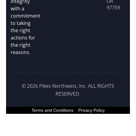
OR
integrity
97759
with a
commitment
to taking
the right
actions for
the right
reasons.
© 2026 Pikes Northwest, Inc. ALL RIGHTS
RESERVED.
Terms and Conditions
Privacy Policy