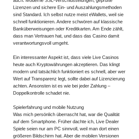
auch. Moderne SSL-Verschlüsselungen, geprüfte
Lizenzen und sichere Ein- und Auszahlungsmethoden
sind Standard. Ich selbst nutze meist eWallets, weil sie
schnell funktionieren. Andere schwören auf klassische
Banküberweisungen oder Kreditkarten. Am Ende zählt,
dass man Vertrauen hat, und dass das Casino damit
verantwortungsvoll umgeht.
Ein interessanter Aspekt ist, dass viele Live Casinos
heute auch Kryptowährungen akzeptieren. Das klingt
modern und tatsächlich funktioniert es schnell, aber wer
Wert auf Transparenz legt, sollte dabei auf Lizenzierung
achten. Ansonsten ist es wie bei jeder Zahlung –
Doppelkontrolle schadet nie.
Spielerfahrung und mobile Nutzung
Was mich persönlich überrascht hat, war die Qualität
auf dem Smartphone. Früher dachte ich, Live Dealer
Spiele seien nur am PC sinnvoll, weil man dort einen
größeren Bildschirm hat. Aber die mobilen Versionen