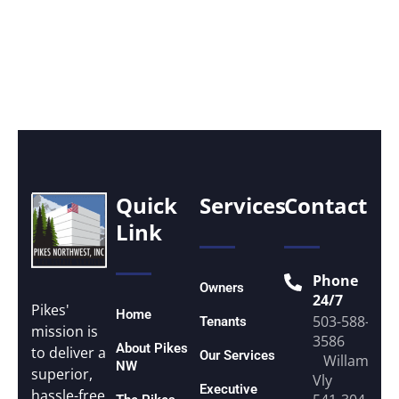
Quick
Services
Contact
Link
Phone
Owners
24/7
Pikes'
Home
503-588-
Tenants
mission is
3586
About Pikes
to deliver a
Our Services
Willamette
NW
superior,
Vly
Executive
hassle-free